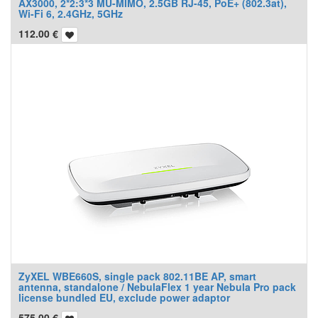
AX3000, 2*2:3*3 MU-MIMO, 2.5GB RJ-45, PoE+ (802.3at),
Wi-Fi 6, 2.4GHz, 5GHz
112.00
€
ZyXEL WBE660S, single pack 802.11BE AP, smart
antenna, standalone / NebulaFlex 1 year Nebula Pro pack
license bundled EU, exclude power adaptor
575.00
€