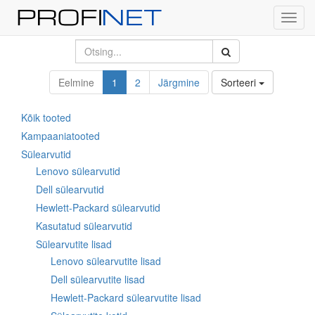
Toggl
navig
Eelmine
1
2
Järgmine
Sorteeri
Kõik tooted
Kampaaniatooted
Sülearvutid
Lenovo sülearvutid
Dell sülearvutid
Hewlett-Packard sülearvutid
Kasutatud sülearvutid
Sülearvutite lisad
Lenovo sülearvutite lisad
Dell sülearvutite lisad
Hewlett-Packard sülearvutite lisad