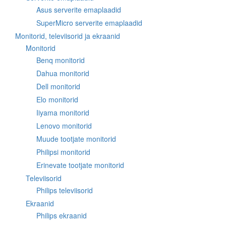
Asus serverite emaplaadid
SuperMicro serverite emaplaadid
Monitorid, televiisorid ja ekraanid
Monitorid
Benq monitorid
Dahua monitorid
Dell monitorid
Elo monitorid
Iiyama monitorid
Lenovo monitorid
Muude tootjate monitorid
Philipsi monitorid
Erinevate tootjate monitorid
Televiisorid
Philips televiisorid
Ekraanid
Philips ekraanid