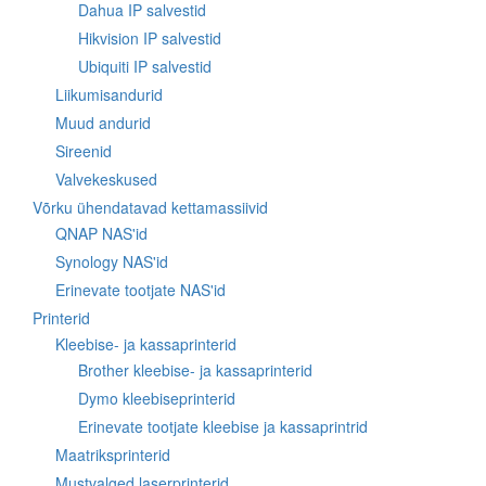
Dahua IP salvestid
Hikvision IP salvestid
Ubiquiti IP salvestid
Liikumisandurid
Muud andurid
Sireenid
Valvekeskused
Võrku ühendatavad kettamassiivid
QNAP NAS'id
Synology NAS'id
Erinevate tootjate NAS'id
Printerid
Kleebise- ja kassaprinterid
Brother kleebise- ja kassaprinterid
Dymo kleebiseprinterid
Erinevate tootjate kleebise ja kassaprintrid
Maatriksprinterid
Mustvalged laserprinterid