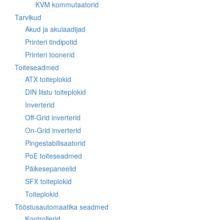
KVM kommutaatorid
Tarvikud
Akud ja akulaadijad
Printeri tindipotid
Printeri toonerid
Toiteseadmed
ATX toiteplokid
DIN liistu toiteplokid
Inverterid
Off-Grid inverterid
On-Grid inverterid
Pingestabilisaatorid
PoE toiteseadmed
Päikesepaneelid
SFX toiteplokid
Toiteplokid
Tööstusautomaatika seadmed
Kontrollerid