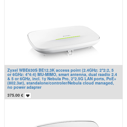
Zyxel WBE630S BE12.3K access point (2.4GHz: 2*2:2, 5
or 6GHz: 4*4:4) MU-MIMO, smart antenna, dual raadio 2.4
& 5 or 6GHz, incl. 1y Nebula Pro, 2*2.5G LAN ports, PoE+
(802.3at), standalone/controler/Nebula cloud managed,
no power adapter
375.00
€