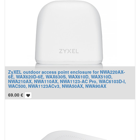
ZyXEL outdoor access point enclosure for NWA220AX-
6E, WAX620D-6E, WAX630S, WAX610D, WAX510D,
NWA210AX, NWA110AX, NWA1123-AC Pro, WAC6103D-I,
WAC500, NWA1123ACv3, NWA50AX, NWA90AX
69.00
€