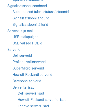
Signalisatsiooni seadmed
Automaatsed tulekustutussüsteemid
Signalisatsiooni andurid
Signalisatsiooni täiturid
Salvestus ja mälu
USB mälupulgad
USB välised HDD'd
Serverid
Dell serverid
Profineti valikserverid
SuperMicro serverid
Hewlett-Packardi serverid
Barebone serverid
Serverite lisad
Delli serveri lisad
Hewlett-Packardi serverite lisad
Lenovo serveri lisad