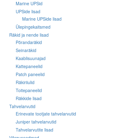
Marine UPSid
UPSide lisad
Marine UPSide lisad
Ülepingekaitsmed
Räkid ja nende lisad
Põrandaräkid
Seinaräkid
Kaablisuunajad
Kattepaneelid
Patch paneelid
Räkiriiulid
Toitepaneelid
Räkkide lisad
Tahvelarvutid
Erinevate tootjate tahvelarvutid
Juniper tahvelarvutid
Tahvelarvutite lisad
Võrguseadmed