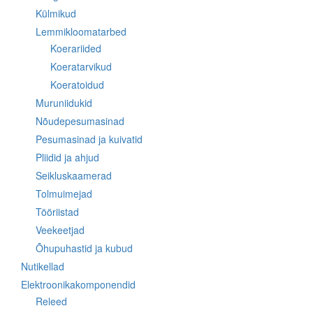
Külmikud
Lemmikloomatarbed
Koerariided
Koeratarvikud
Koeratoidud
Muruniidukid
Nõudepesumasinad
Pesumasinad ja kuivatid
Pliidid ja ahjud
Seikluskaamerad
Tolmuimejad
Tööriistad
Veekeetjad
Õhupuhastid ja kubud
Nutikellad
Elektroonikakomponendid
Releed