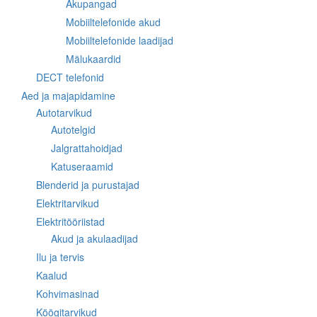
Akupangad
Mobiiltelefonide akud
Mobiiltelefonide laadijad
Mälukaardid
DECT telefonid
Aed ja majapidamine
Autotarvikud
Autotelgid
Jalgrattahoidjad
Katuseraamid
Blenderid ja purustajad
Elektritarvikud
Elektritööriistad
Akud ja akulaadijad
Ilu ja tervis
Kaalud
Kohvimasinad
Köögitarvikud