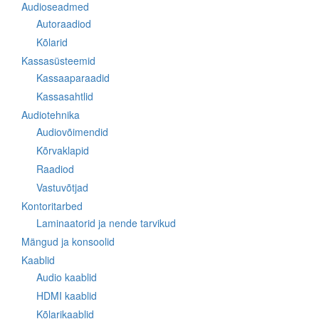
Audioseadmed
Autoraadiod
Kõlarid
Kassasüsteemid
Kassaaparaadid
Kassasahtlid
Audiotehnika
Audiovõimendid
Kõrvaklapid
Raadiod
Vastuvõtjad
Kontoritarbed
Laminaatorid ja nende tarvikud
Mängud ja konsoolid
Kaablid
Audio kaablid
HDMI kaablid
Kõlarikaablid