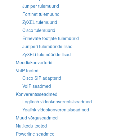
Juniper tulemüürid
Fortinet tulemüürid
ZyXEL tulemüürid
Cisco tulemüürid
Erinevate tootjate tulemüürid
Juniperi tulemüüride lisad
ZyXELi tulemüüride lisad
Meediakonverterid
VoIP tooted
Cisco SIP adapterid
VoIP seadmed
Konverentsiseadmed
Logitech videokonverentsiseadmed
Yealink videokonverentsiseadmed
Muud võrguseadmed
Nutikodu tooted
Powerline seadmed