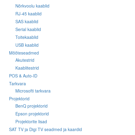
Nõrkvoolu kaablid
RJ-45 kaablid
SAS kaablid
Serial kaablid
Toitekaablid
USB kaablid
Mõõteseadmed
Akutestrid
Kaablitestrid
POS & Auto-ID
Tarkvara
Microsofti tarkvara
Projektorid
BenQ projektorid
Epson projektorid
Projektorite lisad
SAT TV ja Digi TV seadmed ja kaardid