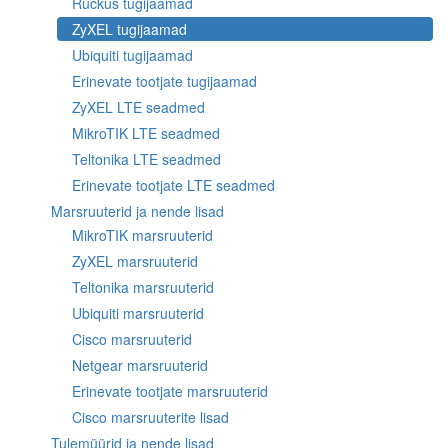
Ruckus tugijaamad
ZyXEL tugijaamad
Ubiquiti tugijaamad
Erinevate tootjate tugijaamad
ZyXEL LTE seadmed
MikroTIK LTE seadmed
Teltonika LTE seadmed
Erinevate tootjate LTE seadmed
Marsruuterid ja nende lisad
MikroTIK marsruuterid
ZyXEL marsruuterid
Teltonika marsruuterid
Ubiquiti marsruuterid
Cisco marsruuterid
Netgear marsruuterid
Erinevate tootjate marsruuterid
Cisco marsruuterite lisad
Tulemüürid ja nende lisad