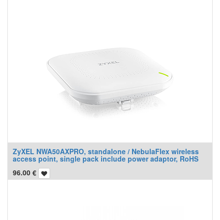
ZyXEL NWA50AXPRO, standalone / NebulaFlex wireless
access point, single pack include power adaptor, RoHS
96.00
€