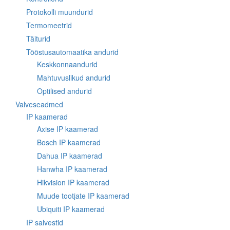
Protokolli muundurid
Termomeetrid
Täiturid
Tööstusautomaatika andurid
Keskkonnaandurid
Mahtuvuslikud andurid
Optilised andurid
Valveseadmed
IP kaamerad
Axise IP kaamerad
Bosch IP kaamerad
Dahua IP kaamerad
Hanwha IP kaamerad
Hikvision IP kaamerad
Muude tootjate IP kaamerad
Ubiquiti IP kaamerad
IP salvestid