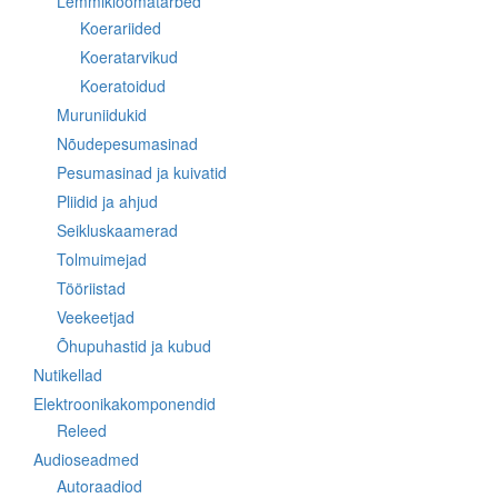
Lemmikloomatarbed
Koerariided
Koeratarvikud
Koeratoidud
Muruniidukid
Nõudepesumasinad
Pesumasinad ja kuivatid
Pliidid ja ahjud
Seikluskaamerad
Tolmuimejad
Tööriistad
Veekeetjad
Õhupuhastid ja kubud
Nutikellad
Elektroonikakomponendid
Releed
Audioseadmed
Autoraadiod