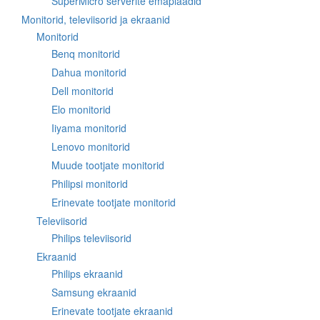
SuperMicro serverite emaplaadid
Monitorid, televiisorid ja ekraanid
Monitorid
Benq monitorid
Dahua monitorid
Dell monitorid
Elo monitorid
Iiyama monitorid
Lenovo monitorid
Muude tootjate monitorid
Philipsi monitorid
Erinevate tootjate monitorid
Televiisorid
Philips televiisorid
Ekraanid
Philips ekraanid
Samsung ekraanid
Erinevate tootjate ekraanid