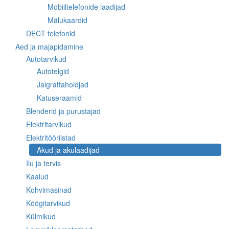
Mobiiltelefonide laadijad
Mälukaardid
DECT telefonid
Aed ja majapidamine
Autotarvikud
Autotelgid
Jalgrattahoidjad
Katuseraamid
Blenderid ja purustajad
Elektritarvikud
Elektritööriistad
Akud ja akulaadijad
Ilu ja tervis
Kaalud
Kohvimasinad
Köögitarvikud
Külmikud