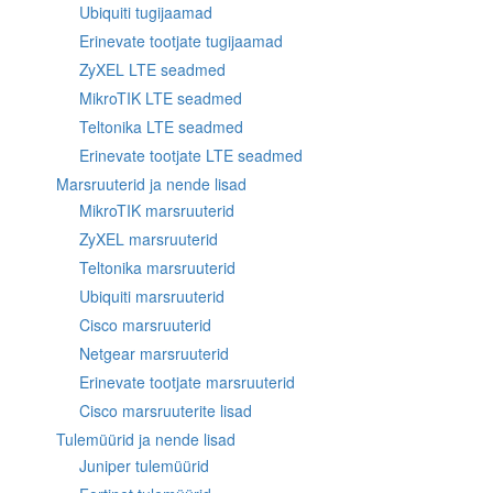
Ubiquiti tugijaamad
Erinevate tootjate tugijaamad
ZyXEL LTE seadmed
MikroTIK LTE seadmed
Teltonika LTE seadmed
Erinevate tootjate LTE seadmed
Marsruuterid ja nende lisad
MikroTIK marsruuterid
ZyXEL marsruuterid
Teltonika marsruuterid
Ubiquiti marsruuterid
Cisco marsruuterid
Netgear marsruuterid
Erinevate tootjate marsruuterid
Cisco marsruuterite lisad
Tulemüürid ja nende lisad
Juniper tulemüürid