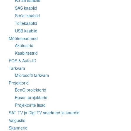
RJ-45 kaablid
SAS kaablid
Serial kaablid
Toitekaablid
USB kaablid
Mõõteseadmed
Akutestrid
Kaablitestrid
POS & Auto-ID
Tarkvara
Microsofti tarkvara
Projektorid
BenQ projektorid
Epson projektorid
Projektorite lisad
SAT TV ja Digi TV seadmed ja kaardid
Valgustid
Skannerid