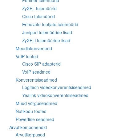
Fortinet tulemüürid
ZyXEL tulemüürid
Cisco tulemüürid
Erinevate tootjate tulemüürid
Juniperi tulemüüride lisad
ZyXELi tulemüüride lisad
Meediakonverterid
VoIP tooted
Cisco SIP adapterid
VoIP seadmed
Konverentsiseadmed
Logitech videokonverentsiseadmed
Yealink videokonverentsiseadmed
Muud võrguseadmed
Nutikodu tooted
Powerline seadmed
Arvutikomponendid
Arvutikorpused