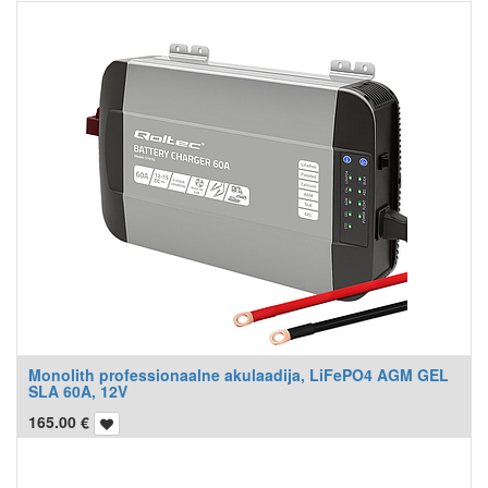
Monolith professionaalne akulaadija, LiFePO4 AGM GEL
SLA 60A, 12V
165.00
€