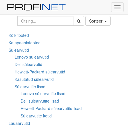
Toggl
navig
Sorteeri
Kõik tooted
Kampaaniatooted
Sülearvutid
Lenovo sülearvutid
Dell sülearvutid
Hewlett-Packard sülearvutid
Kasutatud sülearvutid
Sülearvutite lisad
Lenovo sülearvutite lisad
Dell sülearvutite lisad
Hewlett-Packard sülearvutite lisad
Sülearvutite kotid
Lauaarvutid