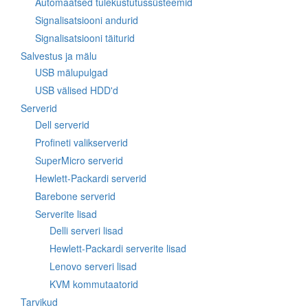
Automaatsed tulekustutussüsteemid
Signalisatsiooni andurid
Signalisatsiooni täiturid
Salvestus ja mälu
USB mälupulgad
USB välised HDD'd
Serverid
Dell serverid
Profineti valikserverid
SuperMicro serverid
Hewlett-Packardi serverid
Barebone serverid
Serverite lisad
Delli serveri lisad
Hewlett-Packardi serverite lisad
Lenovo serveri lisad
KVM kommutaatorid
Tarvikud