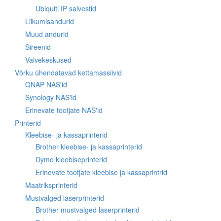
Ubiquiti IP salvestid
Liikumisandurid
Muud andurid
Sireenid
Valvekeskused
Võrku ühendatavad kettamassiivid
QNAP NAS'id
Synology NAS'id
Erinevate tootjate NAS'id
Printerid
Kleebise- ja kassaprinterid
Brother kleebise- ja kassaprinterid
Dymo kleebiseprinterid
Erinevate tootjate kleebise ja kassaprintrid
Maatriksprinterid
Mustvalged laserprinterid
Brother mustvalged laserprinterid