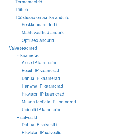
Termomeetrid
Täiturid
Tööstusautomaatika andurid
Keskkonnaandurid
Mahtuvuslikud andurid
Optilised andurid
Valveseadmed
IP kaamerad
Axise IP kaamerad
Bosch IP kaamerad
Dahua IP kaamerad
Hanwha IP kaamerad
Hikvision IP kaamerad
Muude tootjate IP kaamerad
Ubiquiti IP kaamerad
IP salvestid
Dahua IP salvestid
Hikvision IP salvestid