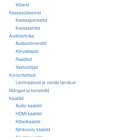
Kõlarid
Kassasüsteemid
Kassaaparaadid
Kassasahtlid
Audiotehnika
Audiovõimendid
Kõrvaklapid
Raadiod
Vastuvõtjad
Kontoritarbed
Laminaatorid ja nende tarvikud
Mängud ja konsoolid
Kaablid
Audio kaablid
HDMI kaablid
Kõlarikaablid
Nõrkvoolu kaablid