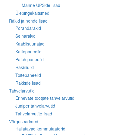
Marine UPSide lisad
Ülepingekaitsmed
Räkid ja nende lisad
Põrandaräkid
Seinaräkid
Kaablisuunajad
Kattepaneelid
Patch paneelid
Räkiriiulid
Toitepaneelid
Räkkide lisad
Tahvelarvutid
Erinevate tootjate tahvelarvutid
Juniper tahvelarvutid
Tahvelarvutite lisad
Võrguseadmed
Hallatavad kommutaatorid