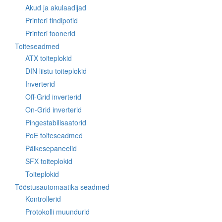
Akud ja akulaadijad
Printeri tindipotid
Printeri toonerid
Toiteseadmed
ATX toiteplokid
DIN liistu toiteplokid
Inverterid
Off-Grid inverterid
On-Grid inverterid
Pingestabilisaatorid
PoE toiteseadmed
Päikesepaneelid
SFX toiteplokid
Toiteplokid
Tööstusautomaatika seadmed
Kontrollerid
Protokolli muundurid