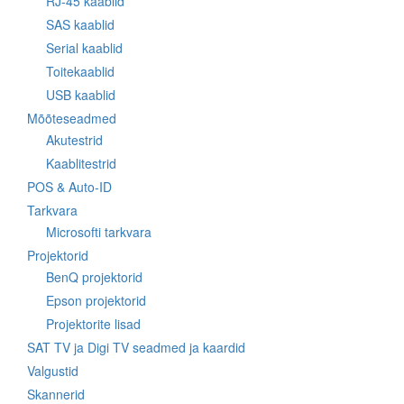
RJ-45 kaablid
SAS kaablid
Serial kaablid
Toitekaablid
USB kaablid
Mõõteseadmed
Akutestrid
Kaablitestrid
POS & Auto-ID
Tarkvara
Microsofti tarkvara
Projektorid
BenQ projektorid
Epson projektorid
Projektorite lisad
SAT TV ja Digi TV seadmed ja kaardid
Valgustid
Skannerid