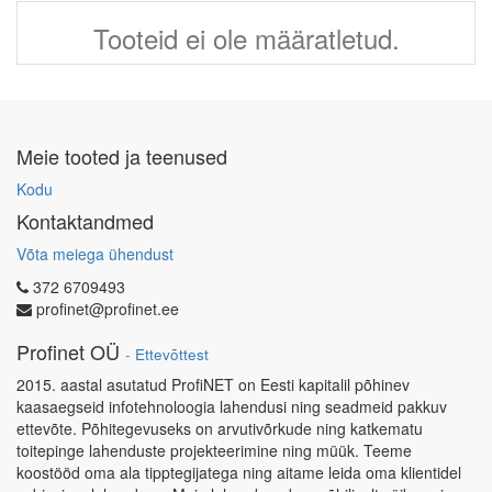
Tooteid ei ole määratletud.
Meie tooted ja teenused
Kodu
Kontaktandmed
Võta meiega ühendust
372 6709493
profinet@profinet.ee
Profinet OÜ
-
Ettevõttest
2015. aastal asutatud ProfiNET on Eesti kapitalil põhinev
kaasaegseid infotehnoloogia lahendusi ning seadmeid pakkuv
ettevõte. Põhitegevuseks on arvutivõrkude ning katkematu
toitepinge lahenduste projekteerimine ning müük. Teeme
koostööd oma ala tipptegijatega ning aitame leida oma klientidel