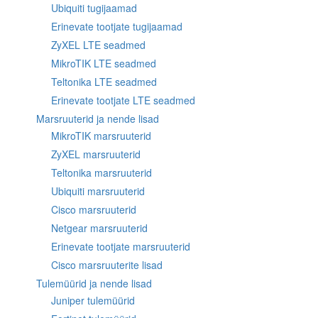
Ubiquiti tugijaamad
Erinevate tootjate tugijaamad
ZyXEL LTE seadmed
MikroTIK LTE seadmed
Teltonika LTE seadmed
Erinevate tootjate LTE seadmed
Marsruuterid ja nende lisad
MikroTIK marsruuterid
ZyXEL marsruuterid
Teltonika marsruuterid
Ubiquiti marsruuterid
Cisco marsruuterid
Netgear marsruuterid
Erinevate tootjate marsruuterid
Cisco marsruuterite lisad
Tulemüürid ja nende lisad
Juniper tulemüürid