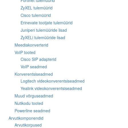
Fortinet tulemüürid
ZyXEL tulemüürid
Cisco tulemüürid
Erinevate tootjate tulemüürid
Juniperi tulemüüride lisad
ZyXELi tulemüüride lisad
Meediakonverterid
VoIP tooted
Cisco SIP adapterid
VoIP seadmed
Konverentsiseadmed
Logitech videokonverentsiseadmed
Yealink videokonverentsiseadmed
Muud võrguseadmed
Nutikodu tooted
Powerline seadmed
Arvutikomponendid
Arvutikorpused