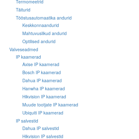
Termomeetrid
Täiturid
Tööstusautomaatika andurid
Keskkonnaandurid
Mahtuvuslikud andurid
Optilised andurid
Valveseadmed
IP kaamerad
Axise IP kaamerad
Bosch IP kaamerad
Dahua IP kaamerad
Hanwha IP kaamerad
Hikvision IP kaamerad
Muude tootjate IP kaamerad
Ubiquiti IP kaamerad
IP salvestid
Dahua IP salvestid
Hikvision IP salvestid