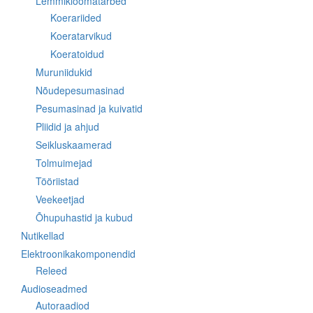
Lemmikloomatarbed
Koerariided
Koeratarvikud
Koeratoidud
Muruniidukid
Nõudepesumasinad
Pesumasinad ja kuivatid
Pliidid ja ahjud
Seikluskaamerad
Tolmuimejad
Tööriistad
Veekeetjad
Õhupuhastid ja kubud
Nutikellad
Elektroonikakomponendid
Releed
Audioseadmed
Autoraadiod