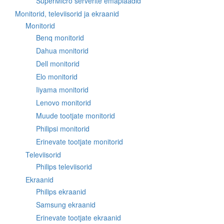
SuperMicro serverite emaplaadid
Monitorid, televiisorid ja ekraanid
Monitorid
Benq monitorid
Dahua monitorid
Dell monitorid
Elo monitorid
Iiyama monitorid
Lenovo monitorid
Muude tootjate monitorid
Philipsi monitorid
Erinevate tootjate monitorid
Televiisorid
Philips televiisorid
Ekraanid
Philips ekraanid
Samsung ekraanid
Erinevate tootjate ekraanid