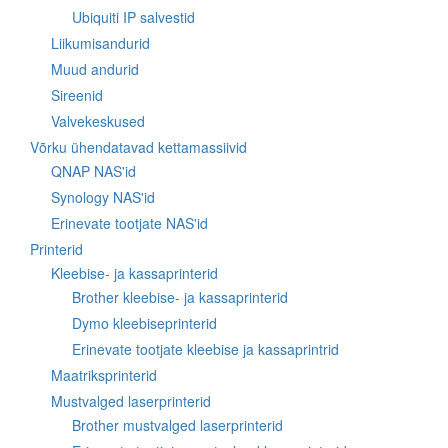
Ubiquiti IP salvestid
Liikumisandurid
Muud andurid
Sireenid
Valvekeskused
Võrku ühendatavad kettamassiivid
QNAP NAS'id
Synology NAS'id
Erinevate tootjate NAS'id
Printerid
Kleebise- ja kassaprinterid
Brother kleebise- ja kassaprinterid
Dymo kleebiseprinterid
Erinevate tootjate kleebise ja kassaprintrid
Maatriksprinterid
Mustvalged laserprinterid
Brother mustvalged laserprinterid