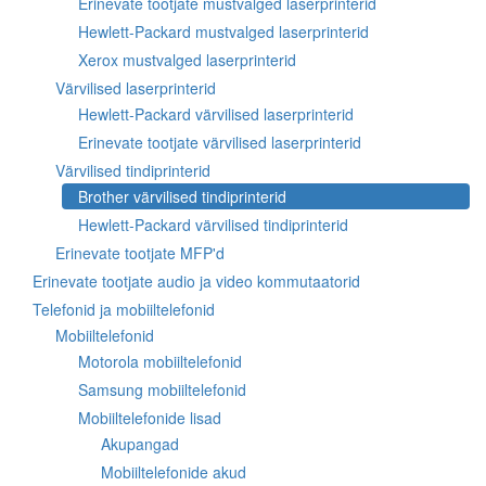
Erinevate tootjate mustvalged laserprinterid
Hewlett-Packard mustvalged laserprinterid
Xerox mustvalged laserprinterid
Värvilised laserprinterid
Hewlett-Packard värvilised laserprinterid
Erinevate tootjate värvilised laserprinterid
Värvilised tindiprinterid
Brother värvilised tindiprinterid
Hewlett-Packard värvilised tindiprinterid
Erinevate tootjate MFP'd
Erinevate tootjate audio ja video kommutaatorid
Telefonid ja mobiiltelefonid
Mobiiltelefonid
Motorola mobiiltelefonid
Samsung mobiiltelefonid
Mobiiltelefonide lisad
Akupangad
Mobiiltelefonide akud