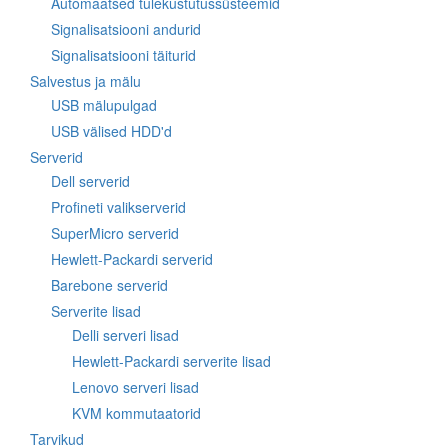
Automaatsed tulekustutussüsteemid
Signalisatsiooni andurid
Signalisatsiooni täiturid
Salvestus ja mälu
USB mälupulgad
USB välised HDD'd
Serverid
Dell serverid
Profineti valikserverid
SuperMicro serverid
Hewlett-Packardi serverid
Barebone serverid
Serverite lisad
Delli serveri lisad
Hewlett-Packardi serverite lisad
Lenovo serveri lisad
KVM kommutaatorid
Tarvikud