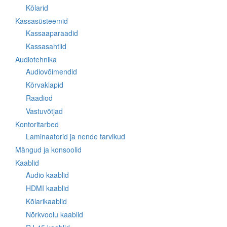
Kõlarid
Kassasüsteemid
Kassaaparaadid
Kassasahtlid
Audiotehnika
Audiovõimendid
Kõrvaklapid
Raadiod
Vastuvõtjad
Kontoritarbed
Laminaatorid ja nende tarvikud
Mängud ja konsoolid
Kaablid
Audio kaablid
HDMI kaablid
Kõlarikaablid
Nõrkvoolu kaablid