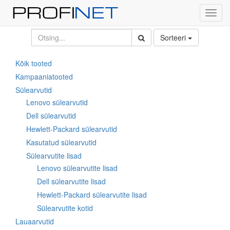
Toggl
navig
Sorteeri
Kõik tooted
Kampaaniatooted
Sülearvutid
Lenovo sülearvutid
Dell sülearvutid
Hewlett-Packard sülearvutid
Kasutatud sülearvutid
Sülearvutite lisad
Lenovo sülearvutite lisad
Dell sülearvutite lisad
Hewlett-Packard sülearvutite lisad
Sülearvutite kotid
Lauaarvutid