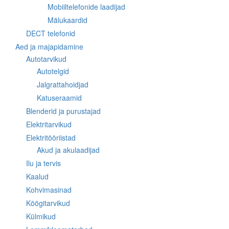
Mobiiltelefonide laadijad
Mälukaardid
DECT telefonid
Aed ja majapidamine
Autotarvikud
Autotelgid
Jalgrattahoidjad
Katuseraamid
Blenderid ja purustajad
Elektritarvikud
Elektritööriistad
Akud ja akulaadijad
Ilu ja tervis
Kaalud
Kohvimasinad
Köögitarvikud
Külmikud