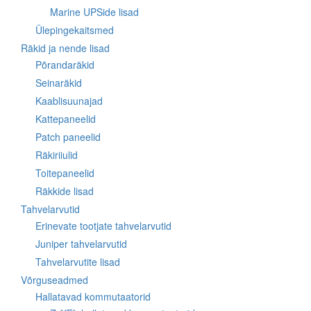
Marine UPSide lisad
Ülepingekaitsmed
Räkid ja nende lisad
Põrandaräkid
Seinaräkid
Kaablisuunajad
Kattepaneelid
Patch paneelid
Räkiriiulid
Toitepaneelid
Räkkide lisad
Tahvelarvutid
Erinevate tootjate tahvelarvutid
Juniper tahvelarvutid
Tahvelarvutite lisad
Võrguseadmed
Hallatavad kommutaatorid