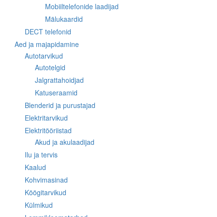
Mobiiltelefonide laadijad
Mälukaardid
DECT telefonid
Aed ja majapidamine
Autotarvikud
Autotelgid
Jalgrattahoidjad
Katuseraamid
Blenderid ja purustajad
Elektritarvikud
Elektritööriistad
Akud ja akulaadijad
Ilu ja tervis
Kaalud
Kohvimasinad
Köögitarvikud
Külmikud