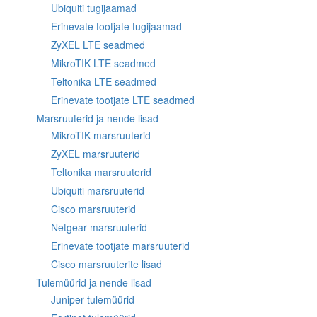
Ubiquiti tugijaamad
Erinevate tootjate tugijaamad
ZyXEL LTE seadmed
MikroTIK LTE seadmed
Teltonika LTE seadmed
Erinevate tootjate LTE seadmed
Marsruuterid ja nende lisad
MikroTIK marsruuterid
ZyXEL marsruuterid
Teltonika marsruuterid
Ubiquiti marsruuterid
Cisco marsruuterid
Netgear marsruuterid
Erinevate tootjate marsruuterid
Cisco marsruuterite lisad
Tulemüürid ja nende lisad
Juniper tulemüürid