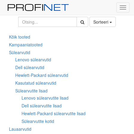
Toggl
navig
Sorteeri
Kõik tooted
Kampaaniatooted
Sülearvutid
Lenovo sülearvutid
Dell sülearvutid
Hewlett-Packard sülearvutid
Kasutatud sülearvutid
Sülearvutite lisad
Lenovo sülearvutite lisad
Dell sülearvutite lisad
Hewlett-Packard sülearvutite lisad
Sülearvutite kotid
Lauaarvutid