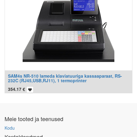
SAM4s NR-510 lameda klaviatuuriga kassaaparaat, RS-
232C (RJ45,USB,RJ11), 1 termoprinter
354.17
€
Meie tooted ja teenused
Kodu
Kontaktandmed