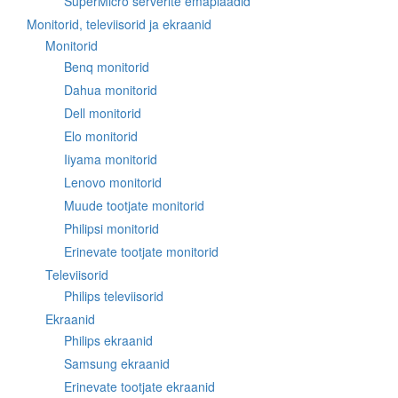
SuperMicro serverite emaplaadid
Monitorid, televiisorid ja ekraanid
Monitorid
Benq monitorid
Dahua monitorid
Dell monitorid
Elo monitorid
Iiyama monitorid
Lenovo monitorid
Muude tootjate monitorid
Philipsi monitorid
Erinevate tootjate monitorid
Televiisorid
Philips televiisorid
Ekraanid
Philips ekraanid
Samsung ekraanid
Erinevate tootjate ekraanid