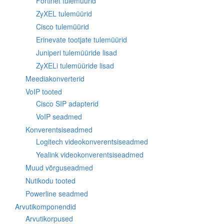
Fortinet tulemüürid
ZyXEL tulemüürid
Cisco tulemüürid
Erinevate tootjate tulemüürid
Juniperi tulemüüride lisad
ZyXELi tulemüüride lisad
Meediakonverterid
VoIP tooted
Cisco SIP adapterid
VoIP seadmed
Konverentsiseadmed
Logitech videokonverentsiseadmed
Yealink videokonverentsiseadmed
Muud võrguseadmed
Nutikodu tooted
Powerline seadmed
Arvutikomponendid
Arvutikorpused