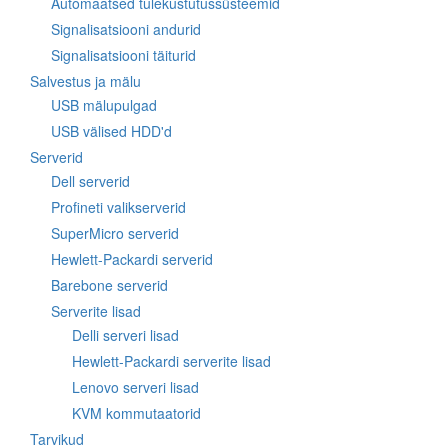
Automaatsed tulekustutussüsteemid
Signalisatsiooni andurid
Signalisatsiooni täiturid
Salvestus ja mälu
USB mälupulgad
USB välised HDD'd
Serverid
Dell serverid
Profineti valikserverid
SuperMicro serverid
Hewlett-Packardi serverid
Barebone serverid
Serverite lisad
Delli serveri lisad
Hewlett-Packardi serverite lisad
Lenovo serveri lisad
KVM kommutaatorid
Tarvikud