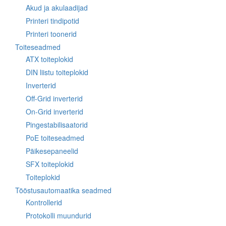
Akud ja akulaadijad
Printeri tindipotid
Printeri toonerid
Toiteseadmed
ATX toiteplokid
DIN liistu toiteplokid
Inverterid
Off-Grid inverterid
On-Grid inverterid
Pingestabilisaatorid
PoE toiteseadmed
Päikesepaneelid
SFX toiteplokid
Toiteplokid
Tööstusautomaatika seadmed
Kontrollerid
Protokolli muundurid