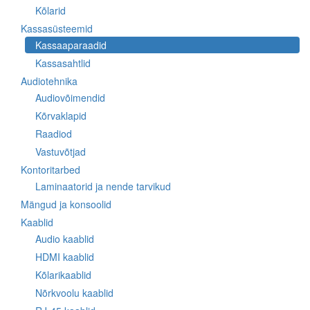
Kõlarid
Kassasüsteemid
Kassaaparaadid
Kassasahtlid
Audiotehnika
Audiovõimendid
Kõrvaklapid
Raadiod
Vastuvõtjad
Kontoritarbed
Laminaatorid ja nende tarvikud
Mängud ja konsoolid
Kaablid
Audio kaablid
HDMI kaablid
Kõlarikaablid
Nõrkvoolu kaablid