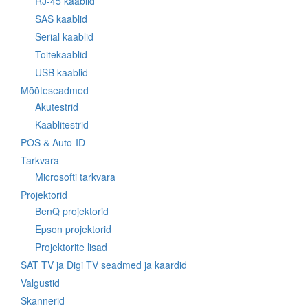
RJ-45 kaablid
SAS kaablid
Serial kaablid
Toitekaablid
USB kaablid
Mõõteseadmed
Akutestrid
Kaablitestrid
POS & Auto-ID
Tarkvara
Microsofti tarkvara
Projektorid
BenQ projektorid
Epson projektorid
Projektorite lisad
SAT TV ja Digi TV seadmed ja kaardid
Valgustid
Skannerid