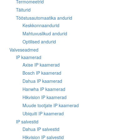
Termomeetrid
Täiturid
Tööstusautomaatika andurid
Keskkonnaandurid
Mahtuvuslikud andurid
Optilised andurid
Valveseadmed
IP kaamerad
Axise IP kaamerad
Bosch IP kaamerad
Dahua IP kaamerad
Hanwha IP kaamerad
Hikvision IP kaamerad
Muude tootjate IP kaamerad
Ubiquiti IP kaamerad
IP salvestid
Dahua IP salvestid
Hikvision IP salvestid