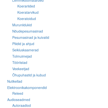
Lemmikloomatarbed
Koerariided
Koeratarvikud
Koeratoidud
Muruniidukid
Nõudepesumasinad
Pesumasinad ja kuivatid
Pliidid ja ahjud
Seikluskaamerad
Tolmuimejad
Tööriistad
Veekeetjad
Õhupuhastid ja kubud
Nutikellad
Elektroonikakomponendid
Releed
Audioseadmed
Autoraadiod