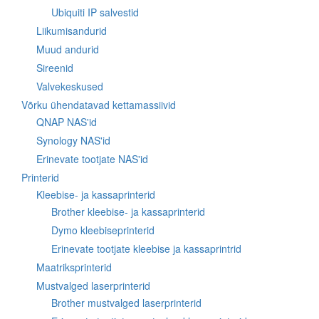
Ubiquiti IP salvestid
Liikumisandurid
Muud andurid
Sireenid
Valvekeskused
Võrku ühendatavad kettamassiivid
QNAP NAS'id
Synology NAS'id
Erinevate tootjate NAS'id
Printerid
Kleebise- ja kassaprinterid
Brother kleebise- ja kassaprinterid
Dymo kleebiseprinterid
Erinevate tootjate kleebise ja kassaprintrid
Maatriksprinterid
Mustvalged laserprinterid
Brother mustvalged laserprinterid