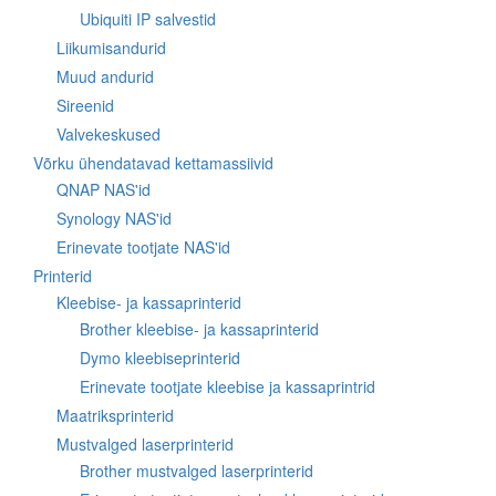
Ubiquiti IP salvestid
Liikumisandurid
Muud andurid
Sireenid
Valvekeskused
Võrku ühendatavad kettamassiivid
QNAP NAS'id
Synology NAS'id
Erinevate tootjate NAS'id
Printerid
Kleebise- ja kassaprinterid
Brother kleebise- ja kassaprinterid
Dymo kleebiseprinterid
Erinevate tootjate kleebise ja kassaprintrid
Maatriksprinterid
Mustvalged laserprinterid
Brother mustvalged laserprinterid