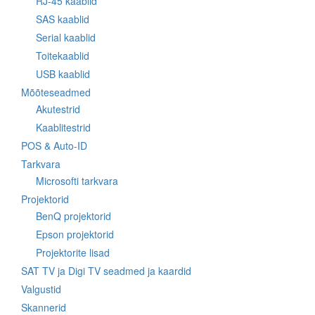
RJ-45 kaablid
SAS kaablid
Serial kaablid
Toitekaablid
USB kaablid
Mõõteseadmed
Akutestrid
Kaablitestrid
POS & Auto-ID
Tarkvara
Microsofti tarkvara
Projektorid
BenQ projektorid
Epson projektorid
Projektorite lisad
SAT TV ja Digi TV seadmed ja kaardid
Valgustid
Skannerid