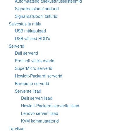
Automaatsed tulekustutussüsteemid
Signalisatsiooni andurid
Signalisatsiooni täiturid
Salvestus ja mälu
USB mälupulgad
USB välised HDD'd
Serverid
Dell serverid
Profineti valikserverid
SuperMicro serverid
Hewlett-Packardi serverid
Barebone serverid
Serverite lisad
Delli serveri lisad
Hewlett-Packardi serverite lisad
Lenovo serveri lisad
KVM kommutaatorid
Tarvikud