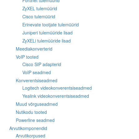
Fortinet tulemüürid
ZyXEL tulemüürid
Cisco tulemüürid
Erinevate tootjate tulemüürid
Juniperi tulemüüride lisad
ZyXELi tulemüüride lisad
Meediakonverterid
VoIP tooted
Cisco SIP adapterid
VoIP seadmed
Konverentsiseadmed
Logitech videokonverentsiseadmed
Yealink videokonverentsiseadmed
Muud võrguseadmed
Nutikodu tooted
Powerline seadmed
Arvutikomponendid
Arvutikorpused