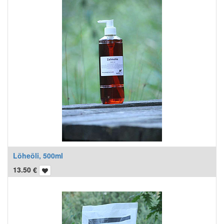
Lõheõli, 500ml
13.50
€