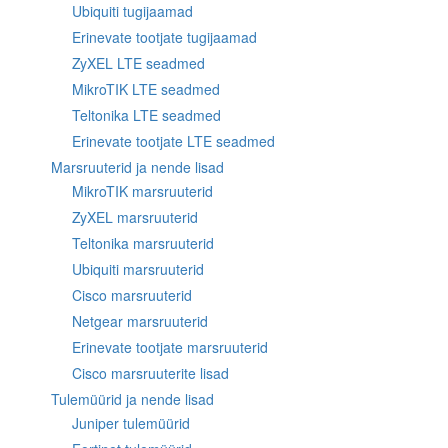
Ubiquiti tugijaamad
Erinevate tootjate tugijaamad
ZyXEL LTE seadmed
MikroTIK LTE seadmed
Teltonika LTE seadmed
Erinevate tootjate LTE seadmed
Marsruuterid ja nende lisad
MikroTIK marsruuterid
ZyXEL marsruuterid
Teltonika marsruuterid
Ubiquiti marsruuterid
Cisco marsruuterid
Netgear marsruuterid
Erinevate tootjate marsruuterid
Cisco marsruuterite lisad
Tulemüürid ja nende lisad
Juniper tulemüürid