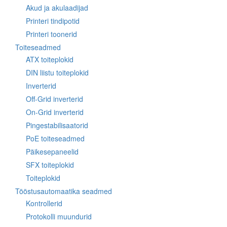
Akud ja akulaadijad
Printeri tindipotid
Printeri toonerid
Toiteseadmed
ATX toiteplokid
DIN liistu toiteplokid
Inverterid
Off-Grid inverterid
On-Grid inverterid
Pingestabilisaatorid
PoE toiteseadmed
Päikesepaneelid
SFX toiteplokid
Toiteplokid
Tööstusautomaatika seadmed
Kontrollerid
Protokolli muundurid