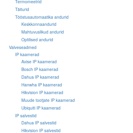
Termomeetrid
Täiturid
Tööstusautomaatika andurid
Keskkonnaandurid
Mahtuvuslikud andurid
Optilised andurid
Valveseadmed
IP kaamerad
Axise IP kaamerad
Bosch IP kaamerad
Dahua IP kaamerad
Hanwha IP kaamerad
Hikvision IP kaamerad
Muude tootjate IP kaamerad
Ubiquiti IP kaamerad
IP salvestid
Dahua IP salvestid
Hikvision IP salvestid