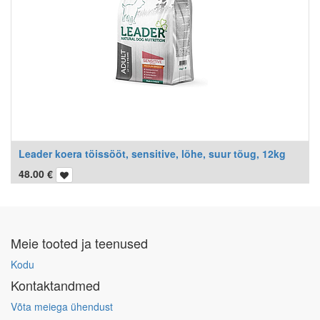
Leader koera töissööt, sensitive, lõhe, suur tõug, 12kg
48.00
€
Meie tooted ja teenused
Kodu
Kontaktandmed
Võta meiega ühendust