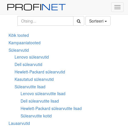
Toggl
navig
Sorteeri
Kõik tooted
Kampaaniatooted
Sülearvutid
Lenovo sülearvutid
Dell sülearvutid
Hewlett-Packard sülearvutid
Kasutatud sülearvutid
Sülearvutite lisad
Lenovo sülearvutite lisad
Dell sülearvutite lisad
Hewlett-Packard sülearvutite lisad
Sülearvutite kotid
Lauaarvutid