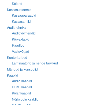
Kõlarid
Kassasüsteemid
Kassaaparaadid
Kassasahtlid
Audiotehnika
Audiovõimendid
Kõrvaklapid
Raadiod
Vastuvõtjad
Kontoritarbed
Laminaatorid ja nende tarvikud
Mängud ja konsoolid
Kaablid
Audio kaablid
HDMI kaablid
Kõlarikaablid
Nõrkvoolu kaablid