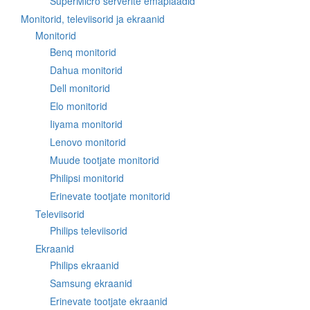
SuperMicro serverite emaplaadid
Monitorid, televiisorid ja ekraanid
Monitorid
Benq monitorid
Dahua monitorid
Dell monitorid
Elo monitorid
Iiyama monitorid
Lenovo monitorid
Muude tootjate monitorid
Philipsi monitorid
Erinevate tootjate monitorid
Televiisorid
Philips televiisorid
Ekraanid
Philips ekraanid
Samsung ekraanid
Erinevate tootjate ekraanid