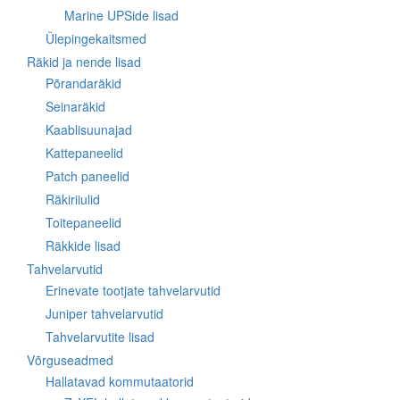
Marine UPSide lisad
Ülepingekaitsmed
Räkid ja nende lisad
Põrandaräkid
Seinaräkid
Kaablisuunajad
Kattepaneelid
Patch paneelid
Räkiriiulid
Toitepaneelid
Räkkide lisad
Tahvelarvutid
Erinevate tootjate tahvelarvutid
Juniper tahvelarvutid
Tahvelarvutite lisad
Võrguseadmed
Hallatavad kommutaatorid