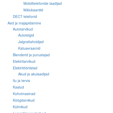
Mobiiltelefonide laadijad
Mälukaardid
DECT telefonid
Aed ja majapidamine
Autotarvikud
Autotelgid
Jalgrattahoidjad
Katuseraamid
Blenderid ja purustajad
Elektritarvikud
Elektritööriistad
Akud ja akulaadijad
Ilu ja tervis
Kaalud
Kohvimasinad
Köögitarvikud
Külmikud