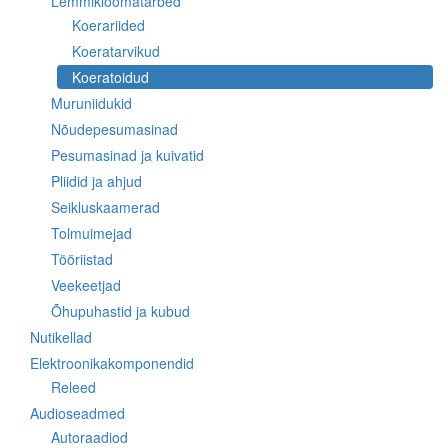
Lemmikloomatarbed
Koerariided
Koeratarvikud
Koeratoidud
Muruniidukid
Nõudepesumasinad
Pesumasinad ja kuivatid
Pliidid ja ahjud
Seikluskaamerad
Tolmuimejad
Tööriistad
Veekeetjad
Õhupuhastid ja kubud
Nutikellad
Elektroonikakomponendid
Releed
Audioseadmed
Autoraadiod