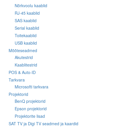
Nõrkvoolu kaablid
RJ-45 kaablid
SAS kaablid
Serial kaablid
Toitekaablid
USB kaablid
Mõõteseadmed
Akutestrid
Kaablitestrid
POS & Auto-ID
Tarkvara
Microsofti tarkvara
Projektorid
BenQ projektorid
Epson projektorid
Projektorite lisad
SAT TV ja Digi TV seadmed ja kaardid