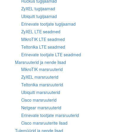
Ruckus tugijaamad
ZyXEL tugijaamad
Ubiquiti tugijaamad
Erinevate tootjate tugijaamad
ZyXEL LTE seadmed
MikroTIK LTE seadmed
Teltonika LTE seadmed
Erinevate tootjate LTE seadmed
Marsruuterid ja nende lisad
MikroTIK marsruuterid
ZyXEL marsruuterid
Teltonika marsruuterid
Ubiquiti marsruuterid
Cisco marsruuterid
Netgear marsruuterid
Erinevate tootjate marsruuterid
Cisco marsruuterite lisad
Tulemüürid ja nende lisad