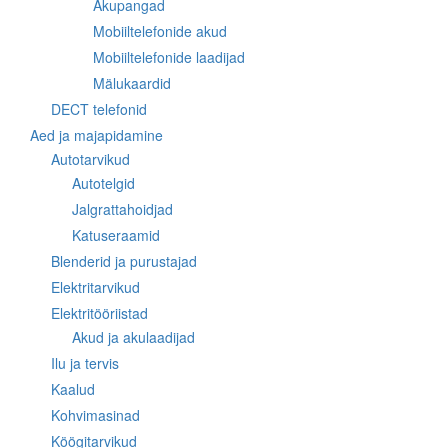
Akupangad
Mobiiltelefonide akud
Mobiiltelefonide laadijad
Mälukaardid
DECT telefonid
Aed ja majapidamine
Autotarvikud
Autotelgid
Jalgrattahoidjad
Katuseraamid
Blenderid ja purustajad
Elektritarvikud
Elektritööriistad
Akud ja akulaadijad
Ilu ja tervis
Kaalud
Kohvimasinad
Köögitarvikud