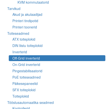
KVM kommutaatorid
Tarvikud
Akud ja akulaadijad
Printeri tindipotid
Printeri toonerid
Toiteseadmed
ATX toiteplokid
DIN liistu toiteplokid
Inverterid
Off-Grid inverterid
On-Grid inverterid
Pingestabilisaatorid
PoE toiteseadmed
Päikesepaneelid
SFX toiteplokid
Toiteplokid
Tööstusautomaatika seadmed
Kontrollerid