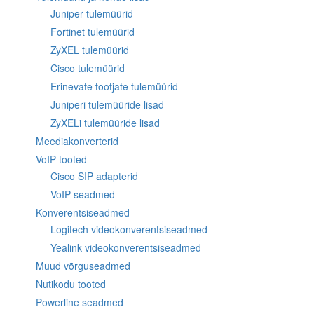
Juniper tulemüürid
Fortinet tulemüürid
ZyXEL tulemüürid
Cisco tulemüürid
Erinevate tootjate tulemüürid
Juniperi tulemüüride lisad
ZyXELi tulemüüride lisad
Meediakonverterid
VoIP tooted
Cisco SIP adapterid
VoIP seadmed
Konverentsiseadmed
Logitech videokonverentsiseadmed
Yealink videokonverentsiseadmed
Muud võrguseadmed
Nutikodu tooted
Powerline seadmed