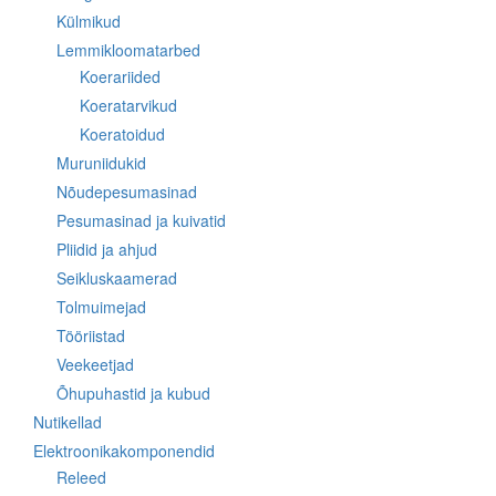
Külmikud
Lemmikloomatarbed
Koerariided
Koeratarvikud
Koeratoidud
Muruniidukid
Nõudepesumasinad
Pesumasinad ja kuivatid
Pliidid ja ahjud
Seikluskaamerad
Tolmuimejad
Tööriistad
Veekeetjad
Õhupuhastid ja kubud
Nutikellad
Elektroonikakomponendid
Releed