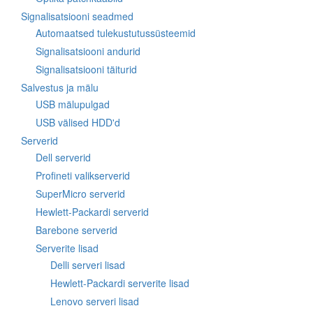
Signalisatsiooni seadmed
Automaatsed tulekustutussüsteemid
Signalisatsiooni andurid
Signalisatsiooni täiturid
Salvestus ja mälu
USB mälupulgad
USB välised HDD'd
Serverid
Dell serverid
Profineti valikserverid
SuperMicro serverid
Hewlett-Packardi serverid
Barebone serverid
Serverite lisad
Delli serveri lisad
Hewlett-Packardi serverite lisad
Lenovo serveri lisad