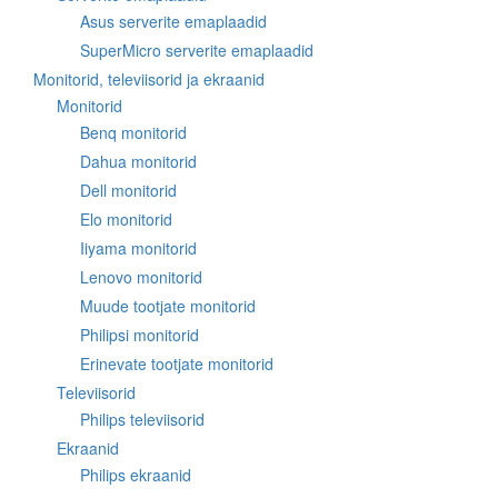
Asus serverite emaplaadid
SuperMicro serverite emaplaadid
Monitorid, televiisorid ja ekraanid
Monitorid
Benq monitorid
Dahua monitorid
Dell monitorid
Elo monitorid
Iiyama monitorid
Lenovo monitorid
Muude tootjate monitorid
Philipsi monitorid
Erinevate tootjate monitorid
Televiisorid
Philips televiisorid
Ekraanid
Philips ekraanid