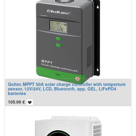
Qoltec MPPT 50A solar charge controller with temperture
sensor, 12V/24V, LCD, Bluetooth, app, GEL, LiFePO4
batteries
105.00
€