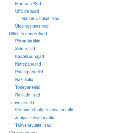
Marine UPSid
UPSide lisad
Marine UPSide lisad
Ülepingekaitsmed
Räkid ja nende lisad
Põrandaräkid
Seinaräkid
Kaablisuunajad
Kattepaneelid
Patch paneelid
Räkiriiulid
Toitepaneelid
Räkkide lisad
Tahvelarvutid
Erinevate tootjate tahvelarvutid
Juniper tahvelarvutid
Tahvelarvutite lisad
Võrguseadmed