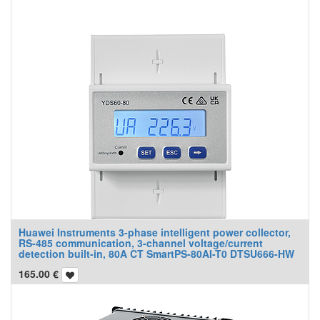
Huawei Instruments 3-phase intelligent power collector,
RS-485 communication, 3-channel voltage/current
detection built-in, 80A CT SmartPS-80AI-T0 DTSU666-HW
165.00
€