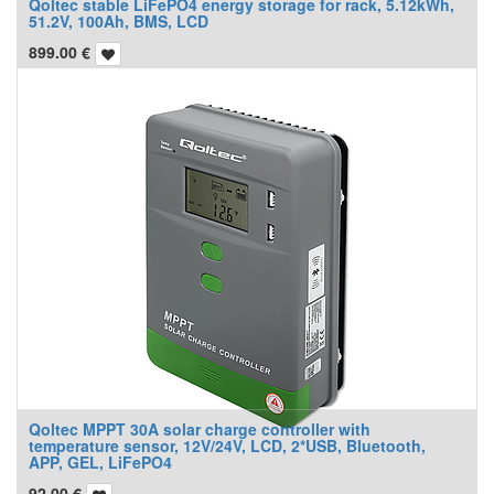
Qoltec stable LiFePO4 energy storage for rack, 5.12kWh,
51.2V, 100Ah, BMS, LCD
899.00
€
Qoltec MPPT 30A solar charge controller with
temperature sensor, 12V/24V, LCD, 2*USB, Bluetooth,
APP, GEL, LiFePO4
92.00
€