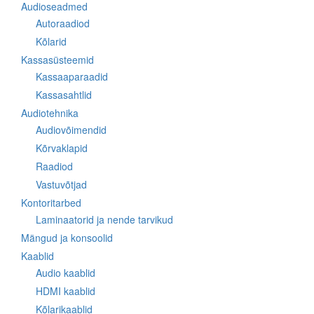
Audioseadmed
Autoraadiod
Kõlarid
Kassasüsteemid
Kassaaparaadid
Kassasahtlid
Audiotehnika
Audiovõimendid
Kõrvaklapid
Raadiod
Vastuvõtjad
Kontoritarbed
Laminaatorid ja nende tarvikud
Mängud ja konsoolid
Kaablid
Audio kaablid
HDMI kaablid
Kõlarikaablid