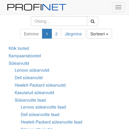
Toggl
navig
Eelmine
1
2
Järgmine
Sorteeri
Kõik tooted
Kampaaniatooted
Sülearvutid
Lenovo sülearvutid
Dell sülearvutid
Hewlett-Packard sülearvutid
Kasutatud sülearvutid
Sülearvutite lisad
Lenovo sülearvutite lisad
Dell sülearvutite lisad
Hewlett-Packard sülearvutite lisad