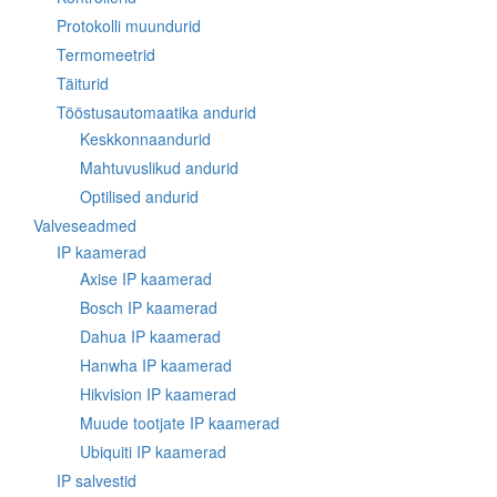
Protokolli muundurid
Termomeetrid
Täiturid
Tööstusautomaatika andurid
Keskkonnaandurid
Mahtuvuslikud andurid
Optilised andurid
Valveseadmed
IP kaamerad
Axise IP kaamerad
Bosch IP kaamerad
Dahua IP kaamerad
Hanwha IP kaamerad
Hikvision IP kaamerad
Muude tootjate IP kaamerad
Ubiquiti IP kaamerad
IP salvestid