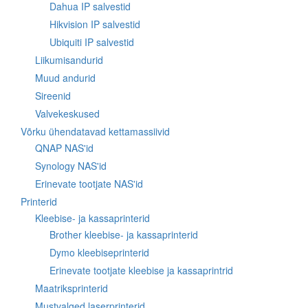
Dahua IP salvestid
Hikvision IP salvestid
Ubiquiti IP salvestid
Liikumisandurid
Muud andurid
Sireenid
Valvekeskused
Võrku ühendatavad kettamassiivid
QNAP NAS'id
Synology NAS'id
Erinevate tootjate NAS'id
Printerid
Kleebise- ja kassaprinterid
Brother kleebise- ja kassaprinterid
Dymo kleebiseprinterid
Erinevate tootjate kleebise ja kassaprintrid
Maatriksprinterid
Mustvalged laserprinterid