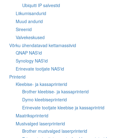
Ubiquiti IP salvestid
Liikumisandurid
Muud andurid
Sireenid
Valvekeskused
Võrku ühendatavad kettamassiivid
QNAP NAS'id
Synology NAS'id
Erinevate tootjate NAS'id
Printerid
Kleebise- ja kassaprinterid
Brother kleebise- ja kassaprinterid
Dymo kleebiseprinterid
Erinevate tootjate kleebise ja kassaprintrid
Maatriksprinterid
Mustvalged laserprinterid
Brother mustvalged laserprinterid