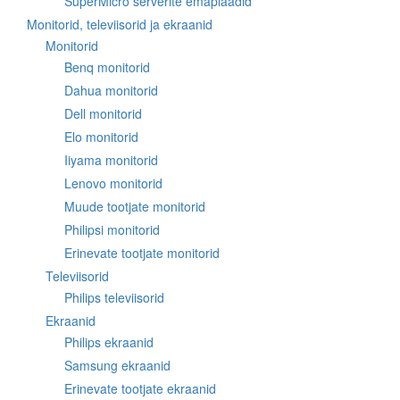
SuperMicro serverite emaplaadid
Monitorid, televiisorid ja ekraanid
Monitorid
Benq monitorid
Dahua monitorid
Dell monitorid
Elo monitorid
Iiyama monitorid
Lenovo monitorid
Muude tootjate monitorid
Philipsi monitorid
Erinevate tootjate monitorid
Televiisorid
Philips televiisorid
Ekraanid
Philips ekraanid
Samsung ekraanid
Erinevate tootjate ekraanid