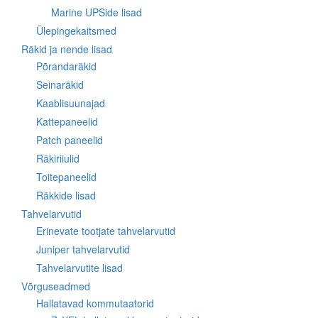
Marine UPSide lisad
Ülepingekaitsmed
Räkid ja nende lisad
Põrandaräkid
Seinaräkid
Kaablisuunajad
Kattepaneelid
Patch paneelid
Räkiriiulid
Toitepaneelid
Räkkide lisad
Tahvelarvutid
Erinevate tootjate tahvelarvutid
Juniper tahvelarvutid
Tahvelarvutite lisad
Võrguseadmed
Hallatavad kommutaatorid