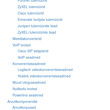
Fortinet tulemüürid
ZyXEL tulemüürid
Cisco tulemüürid
Erinevate tootjate tulemüürid
Juniperi tulemüüride lisad
ZyXELi tulemüüride lisad
Meediakonverterid
VoIP tooted
Cisco SIP adapterid
VoIP seadmed
Konverentsiseadmed
Logitech videokonverentsiseadmed
Yealink videokonverentsiseadmed
Muud võrguseadmed
Nutikodu tooted
Powerline seadmed
Arvutikomponendid
Arvutikorpused