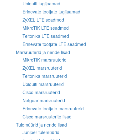
Ubiquiti tugijaamad
Erinevate tootjate tugijaamad
ZyXEL LTE seadmed
MikroTIK LTE seadmed
Teltonika LTE seadmed
Erinevate tootjate LTE seadmed
Marsruuterid ja nende lisad
MikroTIK marsruuterid
ZyXEL marsruuterid
Teltonika marsruuterid
Ubiquiti marsruuterid
Cisco marsruuterid
Netgear marsruuterid
Erinevate tootjate marsruuterid
Cisco marsruuterite lisad
Tulemüürid ja nende lisad
Juniper tulemüürid