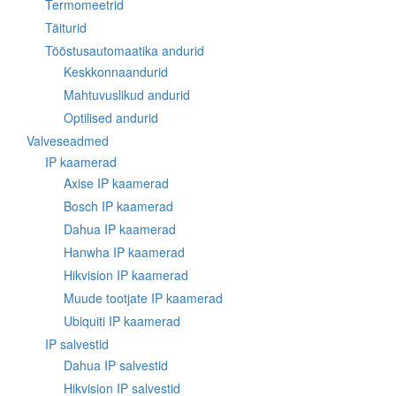
Termomeetrid
Täiturid
Tööstusautomaatika andurid
Keskkonnaandurid
Mahtuvuslikud andurid
Optilised andurid
Valveseadmed
IP kaamerad
Axise IP kaamerad
Bosch IP kaamerad
Dahua IP kaamerad
Hanwha IP kaamerad
Hikvision IP kaamerad
Muude tootjate IP kaamerad
Ubiquiti IP kaamerad
IP salvestid
Dahua IP salvestid
Hikvision IP salvestid