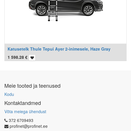
Katusetelk Thule Tepui Ayer 2-inimesele, Haze Gray
1 598.28
€
Meie tooted ja teenused
Kodu
Kontaktandmed
Võta meiega ühendust
372 6709493
profinet@profinet.ee