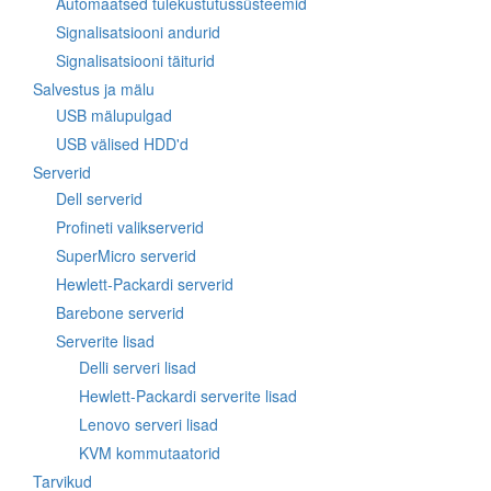
Automaatsed tulekustutussüsteemid
Signalisatsiooni andurid
Signalisatsiooni täiturid
Salvestus ja mälu
USB mälupulgad
USB välised HDD'd
Serverid
Dell serverid
Profineti valikserverid
SuperMicro serverid
Hewlett-Packardi serverid
Barebone serverid
Serverite lisad
Delli serveri lisad
Hewlett-Packardi serverite lisad
Lenovo serveri lisad
KVM kommutaatorid
Tarvikud