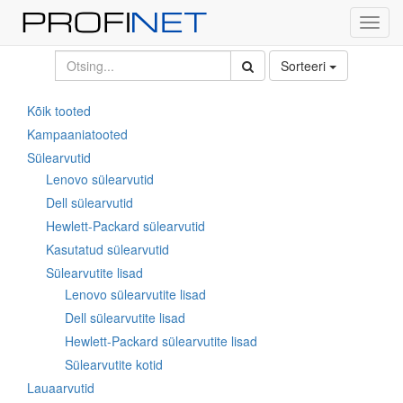
Toggl
navig
Sorteeri
Kõik tooted
Kampaaniatooted
Sülearvutid
Lenovo sülearvutid
Dell sülearvutid
Hewlett-Packard sülearvutid
Kasutatud sülearvutid
Sülearvutite lisad
Lenovo sülearvutite lisad
Dell sülearvutite lisad
Hewlett-Packard sülearvutite lisad
Sülearvutite kotid
Lauaarvutid