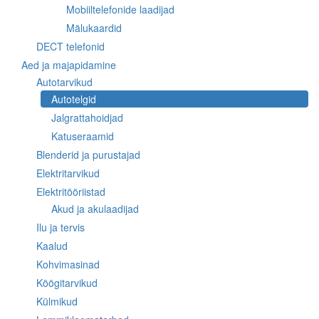
Mobiiltelefonide laadijad
Mälukaardid
DECT telefonid
Aed ja majapidamine
Autotarvikud
Autotelgid
Jalgrattahoidjad
Katuseraamid
Blenderid ja purustajad
Elektritarvikud
Elektritööriistad
Akud ja akulaadijad
Ilu ja tervis
Kaalud
Kohvimasinad
Köögitarvikud
Külmikud