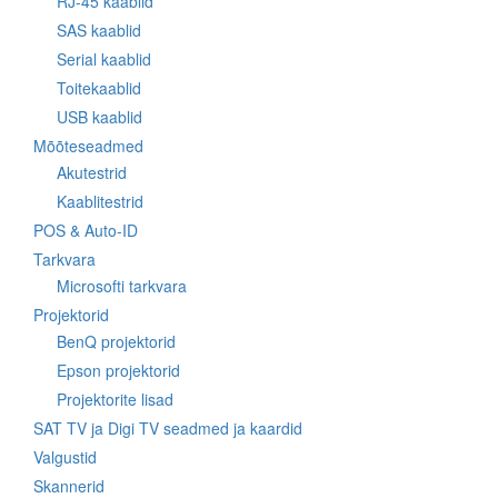
RJ-45 kaablid
SAS kaablid
Serial kaablid
Toitekaablid
USB kaablid
Mõõteseadmed
Akutestrid
Kaablitestrid
POS & Auto-ID
Tarkvara
Microsofti tarkvara
Projektorid
BenQ projektorid
Epson projektorid
Projektorite lisad
SAT TV ja Digi TV seadmed ja kaardid
Valgustid
Skannerid