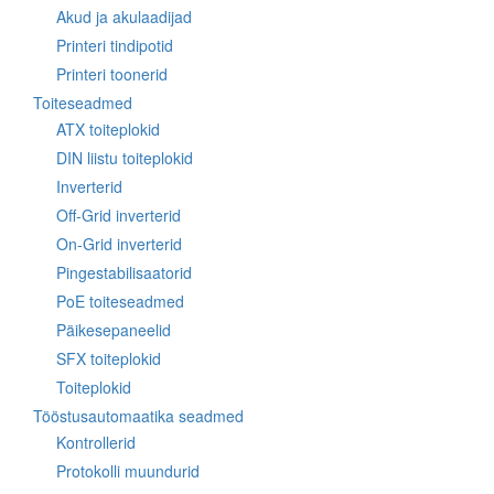
Akud ja akulaadijad
Printeri tindipotid
Printeri toonerid
Toiteseadmed
ATX toiteplokid
DIN liistu toiteplokid
Inverterid
Off-Grid inverterid
On-Grid inverterid
Pingestabilisaatorid
PoE toiteseadmed
Päikesepaneelid
SFX toiteplokid
Toiteplokid
Tööstusautomaatika seadmed
Kontrollerid
Protokolli muundurid