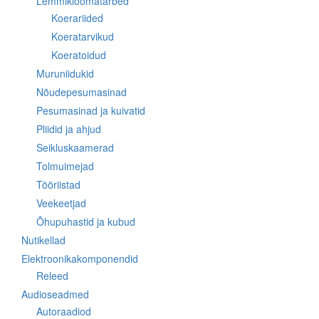
Lemmikloomatarbed
Koerariided
Koeratarvikud
Koeratoidud
Muruniidukid
Nõudepesumasinad
Pesumasinad ja kuivatid
Pliidid ja ahjud
Seikluskaamerad
Tolmuimejad
Tööriistad
Veekeetjad
Õhupuhastid ja kubud
Nutikellad
Elektroonikakomponendid
Releed
Audioseadmed
Autoraadiod