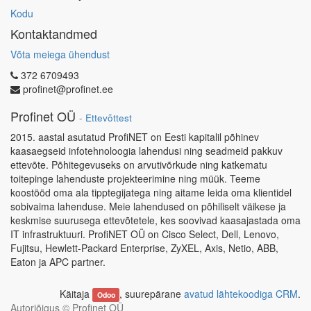
Kodu
Kontaktandmed
Võta meiega ühendust
372 6709493
profinet@profinet.ee
Profinet OÜ
-
Ettevõttest
2015. aastal asutatud ProfiNET on Eesti kapitalil põhinev
kaasaegseid infotehnoloogia lahendusi ning seadmeid pakkuv
ettevõte. Põhitegevuseks on arvutivõrkude ning katkematu
toitepinge lahenduste projekteerimine ning müük. Teeme
koostööd oma ala tipptegijatega ning aitame leida oma klientidel
sobivaima lahenduse. Meie lahendused on põhiliselt väikese ja
keskmise suurusega ettevõtetele, kes soovivad kaasajastada oma
IT infrastruktuuri. ProfiNET OÜ on Cisco Select, Dell, Lenovo,
Fujitsu, Hewlett-Packard Enterprise, ZyXEL, Axis, Netio, ABB,
Eaton ja APC partner.
Käitaja
, suurepärane
avatud lähtekoodiga CRM
.
Odoo
Autoriõigus ©
Profinet OÜ