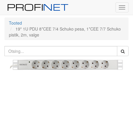
Toggl
navig
Tooted
19" 1U PDU 8*CEE 7/4 Schuko pesa, 1*CEE 7/7 Schuko
pistik, 2m, valge